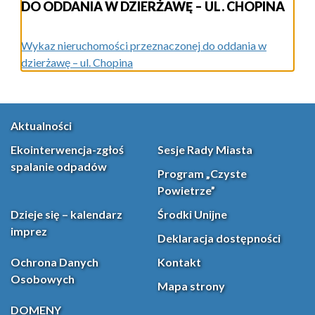
DO ODDANIA W DZIERŻAWĘ – UL. CHOPINA
Wykaz nieruchomości przeznaczonej do oddania w
dzierżawę – ul. Chopina
Aktualności
Ekointerwencja-zgłoś
Sesje Rady Miasta
spalanie odpadów
Program „Czyste
Powietrze”
Dzieje się – kalendarz
Środki Unijne
imprez
Deklaracja dostępności
Ochrona Danych
Kontakt
Osobowych
Mapa strony
DOMENY