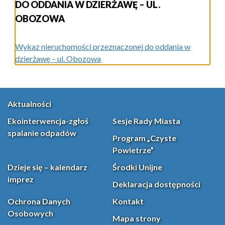
DO ODDANIA W DZIERŻAWĘ – UL.
OBOZOWA
Wykaz nieruchomości przeznaczonej do oddania w
dzierżawę – ul. Obozowa
Aktualności
Ekointerwencja-zgłoś
Sesje Rady Miasta
spalanie odpadów
Program „Czyste
Powietrze”
Dzieje się – kalendarz
Środki Unijne
imprez
Deklaracja dostępności
Ochrona Danych
Kontakt
Osobowych
Mapa strony