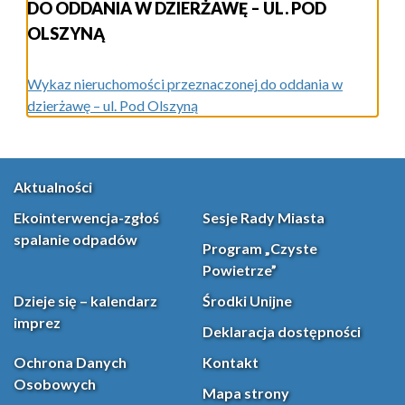
DO ODDANIA W DZIERŻAWĘ – UL. POD
OLSZYNĄ
Wykaz nieruchomości przeznaczonej do oddania w
dzierżawę – ul. Pod Olszyną
Aktualności
Ekointerwencja-zgłoś
Sesje Rady Miasta
spalanie odpadów
Program „Czyste
Powietrze”
Dzieje się – kalendarz
Środki Unijne
imprez
Deklaracja dostępności
Ochrona Danych
Kontakt
Osobowych
Mapa strony