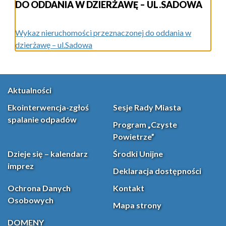
DO ODDANIA W DZIERŻAWĘ – UL.SADOWA
Wykaz nieruchomości przeznaczonej do oddania w
dzierżawę – ul.Sadowa
Aktualności
Ekointerwencja-zgłoś
Sesje Rady Miasta
spalanie odpadów
Program „Czyste
Powietrze”
Dzieje się – kalendarz
Środki Unijne
imprez
Deklaracja dostępności
Ochrona Danych
Kontakt
Osobowych
Mapa strony
DOMENY