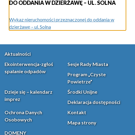
DO ODDANIA W DZIERŻAWĘ – UL. SOLNA
Wykaz nieruchomości przeznaczonej do oddania w
dzierżawę – ul. Solna
Aktualności
Ekointerwencja-zgłoś
Sesje Rady Miasta
spalanie odpadów
Program „Czyste
Powietrze”
Dzieje się – kalendarz
Środki Unijne
imprez
Deklaracja dostępności
Ochrona Danych
Kontakt
Osobowych
Mapa strony
DOMENY