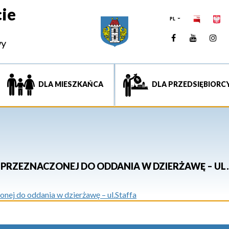
ie
PL
Facebook
YouTUb
Ins
wy
DLA MIESZKAŃCA
DLA PRZEDSIĘBIORC
PRZEZNACZONEJ DO ODDANIA W DZIERŻAWĘ – UL.
ej do oddania w dzierżawę – ul.Staffa