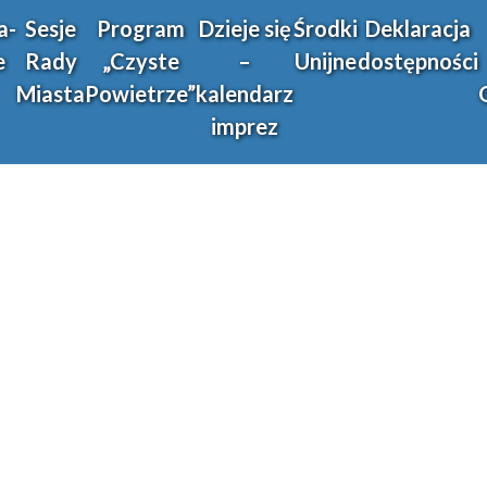
a-
Sesje
Program
Dzieje się
Środki
Deklaracja
e
Rady
„Czyste
–
Unijne
dostępności
Miasta
Powietrze”
kalendarz
imprez