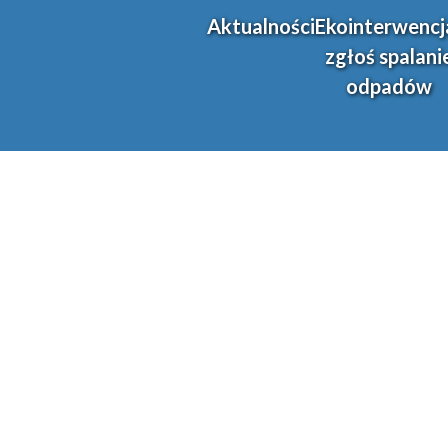
Aktualności
Ekointerwencj
zgłoś spalani
odpadów