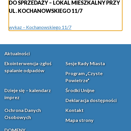
DO SPRZEDAŻY – LOKAL MIESZKALNY PRZY
UL. KOCHANOWSKIEGO 11/7
wykaz – Kochanowskiego 11/7
Aktualności
Ekointerwencja-zgłoś
Sesje Rady Miasta
spalanie odpadów
Program „Czyste
Powietrze”
Dzieje się – kalendarz
Środki Unijne
imprez
Deklaracja dostępności
Ochrona Danych
Kontakt
Osobowych
Mapa strony
DOMENY