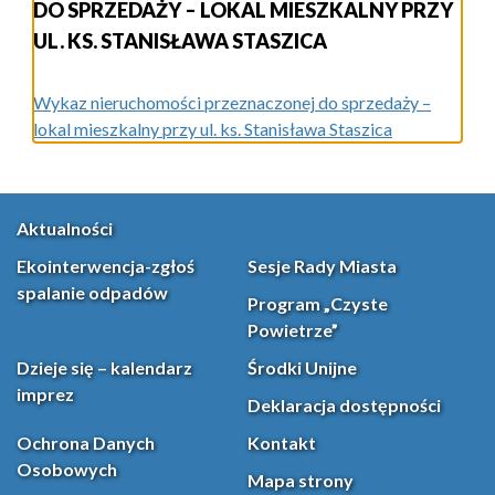
DO SPRZEDAŻY – LOKAL MIESZKALNY PRZY
UL. KS. STANISŁAWA STASZICA
Wykaz nieruchomości przeznaczonej do sprzedaży –
lokal mieszkalny przy ul. ks. Stanisława Staszica
Aktualności
Ekointerwencja-zgłoś
Sesje Rady Miasta
spalanie odpadów
Program „Czyste
Powietrze”
Dzieje się – kalendarz
Środki Unijne
imprez
Deklaracja dostępności
Ochrona Danych
Kontakt
Osobowych
Mapa strony