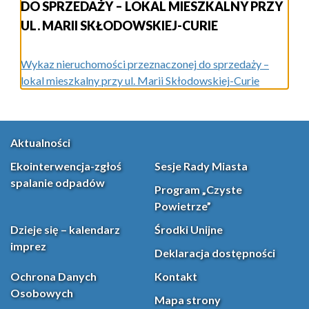
DO SPRZEDAŻY – LOKAL MIESZKALNY PRZY
UL. MARII SKŁODOWSKIEJ-CURIE
Wykaz nieruchomości przeznaczonej do sprzedaży –
lokal mieszkalny przy ul. Marii Skłodowskiej-Curie
Aktualności
Ekointerwencja-zgłoś
Sesje Rady Miasta
spalanie odpadów
Program „Czyste
Powietrze”
Dzieje się – kalendarz
Środki Unijne
imprez
Deklaracja dostępności
Ochrona Danych
Kontakt
Osobowych
Mapa strony