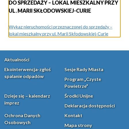
DO SPRZEDAŻY – LOKAL MIESZKALNY PRZY
UL. MARII SKŁODOWSKIEJ-CURIE
Wykaz nieruchomości przeznaczonej do sprzedaży –
lokal mieszkalny przy ul. Marii Skłodowskiej-Curie
Aktualności
Ekointerwencja-zgłoś
Sesje Rady Miasta
spalanie odpadów
Program „Czyste
Powietrze”
Dzieje się – kalendarz
Środki Unijne
imprez
Deklaracja dostępności
Ochrona Danych
Kontakt
Osobowych
Mapa strony