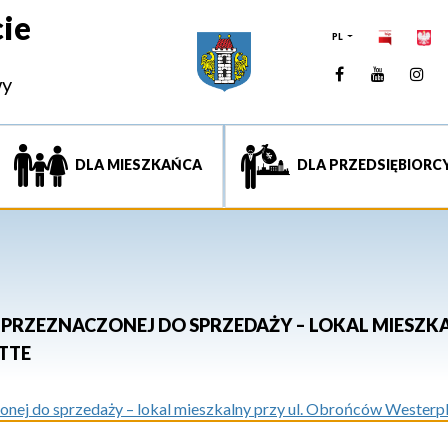
ie
PL
Facebook
YouTUb
Ins
wy
DLA MIESZKAŃCA
DLA PRZEDSIĘBIORC
RZEZNACZONEJ DO SPRZEDAŻY – LOKAL MIESZKA
TTE
nej do sprzedaży – lokal mieszkalny przy ul. Obrońców Westerpl