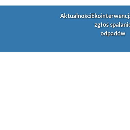
Aktualności
Ekointerwencj
zgłoś spalani
odpadów