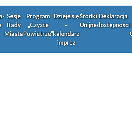
a-
Sesje
Program
Dzieje się
Środki
Deklaracja
e
Rady
„Czyste
–
Unijne
dostępności
Miasta
Powietrze”
kalendarz
imprez