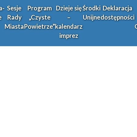
a-
Sesje
Program
Dzieje się
Środki
Deklaracja
e
Rady
„Czyste
–
Unijne
dostępności
Miasta
Powietrze”
kalendarz
imprez