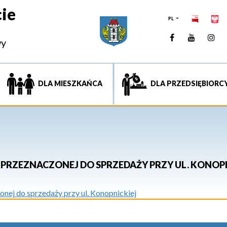
ie
PL
Facebook
YouTUb
Ins
wy
DLA MIESZKAŃCA
DLA PRZEDSIĘBIORC
PRZEZNACZONEJ DO SPRZEDAŻY PRZY UL. KONOPN
ej do sprzedaży przy ul. Konopnickiej