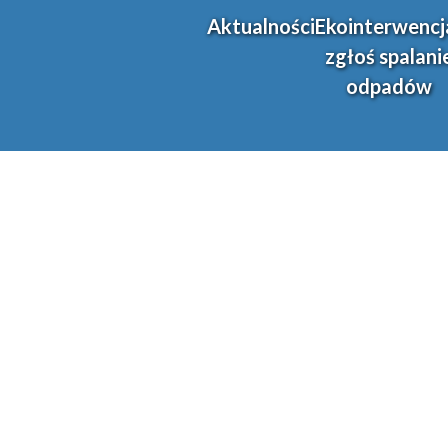
Aktualności
Ekointerwencj
zgłoś spalani
odpadów