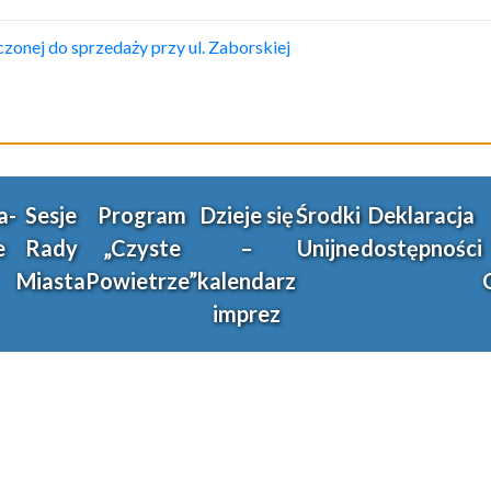
onej do sprzedaży przy ul. Zaborskiej
a-
Sesje
Program
Dzieje się
Środki
Deklaracja
e
Rady
„Czyste
–
Unijne
dostępności
Miasta
Powietrze”
kalendarz
imprez