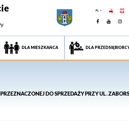
ie
PL
Facebook
YouTUb
Ins
wy
DLA MIESZKAŃCA
DLA PRZEDSIĘBIORC
PRZEZNACZONEJ DO SPRZEDAŻY PRZY UL. ZABORS