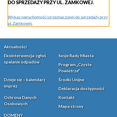
DO SPRZEDAŻY PRZY UL. ZAMKOWEJ.
Wykaz nieruchomości przeznaczonej do sprzedaży przy
ul. Zamkowej.
Aktualności
Ekointerwencja-zgłoś
Sesje Rady Miasta
spalanie odpadów
Program „Czyste
Powietrze”
Dzieje się – kalendarz
Środki Unijne
imprez
Deklaracja dostępności
Ochrona Danych
Kontakt
Osobowych
Mapa strony
DOMENY