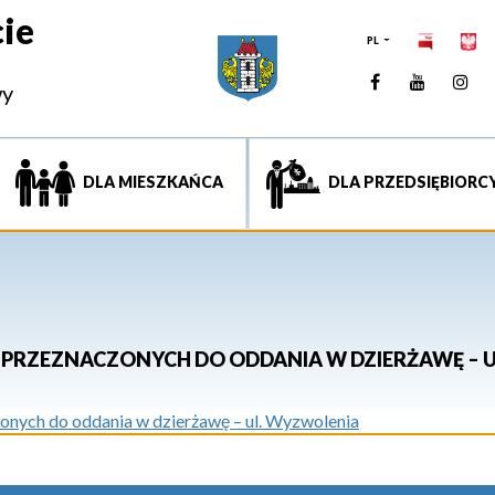
ie
PL
Facebook
YouTUb
Ins
wy
DLA MIESZKAŃCA
DLA PRZEDSIĘBIORC
PRZEZNACZONYCH DO ODDANIA W DZIERŻAWĘ – 
nych do oddania w dzierżawę – ul. Wyzwolenia