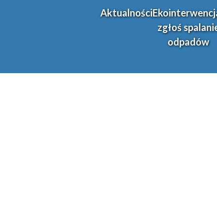
Aktualności
Ekointerwencj
zgłoś spalani
odpadów