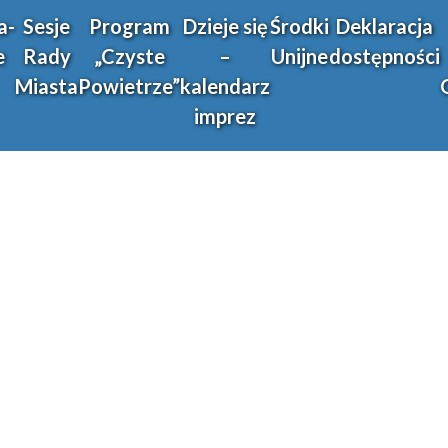
a-
Sesje
Program
Dzieje się
Środki
Deklaracja
e
Rady
„Czyste
–
Unijne
dostępności
Miasta
Powietrze”
kalendarz
imprez