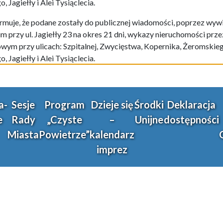
Jagiełły i Alei Tysiąclecia.
muje, że podane zostały do publicznej wiadomości, poprzez wywi
m przy ul. Jagiełły 23 na okres 21 dni, wykazy nieruchomości pr
wym przy ulicach: Szpitalnej, Zwycięstwa, Kopernika, Żeromskieg
Jagiełły i Alei Tysiąclecia.
a-
Sesje
Program
Dzieje się
Środki
Deklaracja
e
Rady
„Czyste
–
Unijne
dostępności
Miasta
Powietrze”
kalendarz
imprez