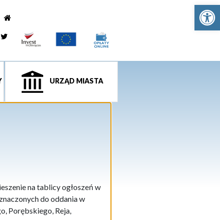
Ot
e
tagram
Twitter
Y
URZĄD MIASTA
eszenie na tablicy ogłoszeń w
zeznaczonych do oddania w
o, Porębskiego, Reja,