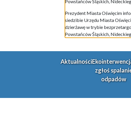
Powstańców Śląskich, Nideckiego, 
Prezydent Miasta Oświęcim infor
siedzibie Urzędu Miasta Oświęci
dzierżawę w trybie bezprzetargo
Powstańców Śląskich, Nideckiego, 
Aktualności
Ekointerwencj
zgłoś spalani
odpadów