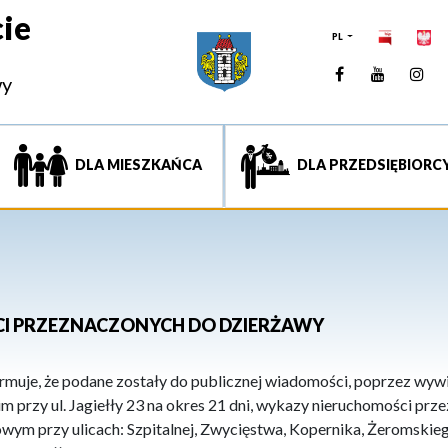
ie
PL
Facebook
YouTUb
Ins
wy
DLA MIESZKAŃCA
DLA PRZEDSIĘBIORC
I PRZEZNACZONYCH DO DZIERŻAWY
muje, że podane zostały do publicznej wiadomości, poprzez wywi
m przy ul. Jagiełły 23 na okres 21 dni, wykazy nieruchomości pr
wym przy ulicach: Szpitalnej, Zwycięstwa, Kopernika, Żeromskieg