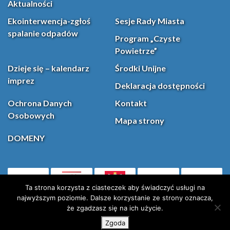
Aktualności
Ekointerwencja-zgłoś
Sesje Rady Miasta
spalanie odpadów
Program „Czyste
Powietrze”
Dzieje się – kalendarz
Środki Unijne
imprez
Deklaracja dostępności
Ochrona Danych
Kontakt
Osobowych
Mapa strony
DOMENY
PL
Facebook
YouT
(otwiera się w nowej karcie)
Ta strona korzysta z ciasteczek aby świadczyć usługi na
najwyższym poziomie. Dalsze korzystanie ze strony oznacza,
że zgadzasz się na ich użycie.
Instagram
X (Twitter)
Zgoda