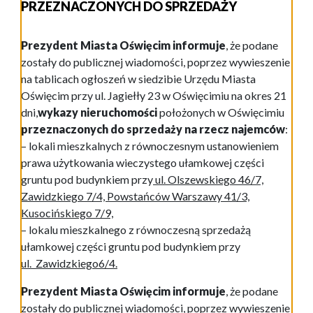
PRZEZNACZONYCH DO SPRZEDAŻY
Prezydent Miasta Oświęcim informuje
, że podane
zostały do publicznej wiadomości, poprzez wywieszenie
na tablicach ogłoszeń w siedzibie Urzędu Miasta
Oświęcim przy ul. Jagiełły 23 w Oświęcimiu na okres 21
dni,
wykazy nieruchomości
położonych w Oświęcimiu
przeznaczonych do sprzedaży na rzecz najemców
:
– lokali mieszkalnych z równoczesnym ustanowieniem
prawa użytkowania wieczystego ułamkowej części
gruntu pod budynkiem przy
ul. Olszewskiego 46/7,
Zawidzkiego 7/4, Powstańców Warszawy 41/3,
Kusocińskiego 7/9,
– lokalu mieszkalnego z równoczesną sprzedażą
ułamkowej części gruntu pod budynkiem przy
ul. Zawidzkiego6/4.
Prezydent Miasta Oświęcim informuje
, że podane
zostały do publicznej wiadomości, poprzez wywieszenie