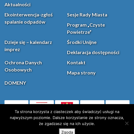
Aktualności
Ekointerwencja-zgłoś
Sesje Rady Miasta
spalanie odpadów
Program „Czyste
Powietrze”
Dzieje się – kalendarz
Środki Unijne
imprez
Deklaracja dostępności
Ochrona Danych
Kontakt
Osobowych
Mapa strony
DOMENY
PL
Facebook
YouT
(otwiera się w nowej karcie)
Ta strona korzysta z ciasteczek aby świadczyć usługi na
najwyższym poziomie. Dalsze korzystanie ze strony oznacza,
że zgadzasz się na ich użycie.
Instagram
X (Twitter)
Zgoda