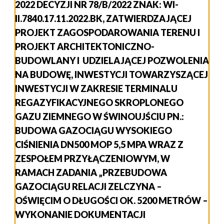
2022 DECYZJI NR 78/B/2022 ZNAK: WI-
II.7840.17.11.2022.BK, ZATWIERDZAJĄCEJ
PROJEKT ZAGOSPODAROWANIA TERENU I
PROJEKT ARCHITEKTONICZNO-
BUDOWLANY I UDZIELAJĄCEJ POZWOLENIA
NA BUDOWĘ, INWESTYCJI TOWARZYSZĄCEJ
INWESTYCJI W ZAKRESIE TERMINALU
REGAZYFIKACYJNEGO SKROPLONEGO
GAZU ZIEMNEGO W ŚWINOUJŚCIU PN.:
BUDOWA GAZOCIĄGU WYSOKIEGO
CIŚNIENIA DN500 MOP 5,5 MPA WRAZ Z
ZESPOŁEM PRZYŁĄCZENIOWYM, W
RAMACH ZADANIA „PRZEBUDOWA
GAZOCIĄGU RELACJI ZELCZYNA –
OŚWIĘCIM O DŁUGOŚCI OK. 5200 METRÓW –
WYKONANIE DOKUMENTACJI