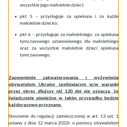
wszystkie jego małoletnie dzieci;
pkt 5 – przysługuje za opiekuna i za każde
małoletnie dziecko;
pkt 6 – przysługuje za małoletniego, za opiekuna
tymczasowego ustanowionego dla małoletniego
oraz za wszystkie małoletnie dzieci opiekuna
tymczasowego.
Zapewnienie zakwaterowania i wyżywienia
obywatelom Ukrainy spełniającym w/w warunki
przez okres dłuższy niż 120 dni nie oznacza, że
świadczenie pieniężne w takim przypadku będzie
każdorazowo przyznane.
Stosownie do regulacji zamieszczonej w art. 13 ust. 1
ustawy z dnia 12 marca 2022r. o pomocy obywatelom