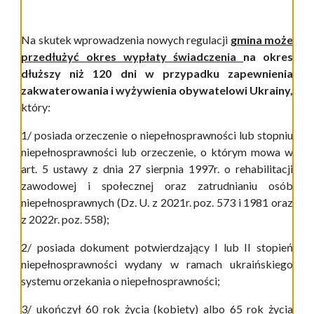
Na skutek wprowadzenia nowych regulacji
gmina może
przedłużyć okres wypłaty świadczenia
na okres
dłuższy niż 120 dni w przypadku zapewnienia
zakwaterowania i wyżywienia obywatelowi Ukrainy,
który:
1/ posiada orzeczenie o niepełnosprawności lub stopniu
niepełnosprawności lub orzeczenie, o którym mowa w
art. 5 ustawy z dnia 27 sierpnia 1997r. o rehabilitacji
zawodowej i społecznej oraz zatrudnianiu osób
niepełnosprawnych (Dz. U. z 2021r. poz. 573 i 1981 oraz
z 2022r. poz. 558);
2/ posiada dokument potwierdzający I lub II stopień
niepełnosprawności wydany w ramach ukraińskiego
systemu orzekania o niepełnosprawności;
3/ ukończył 60 rok życia (kobiety) albo 65 rok życia