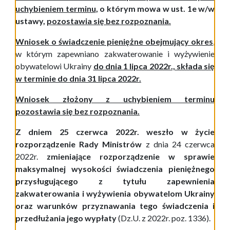
uchybieniem terminu
, o którym mowa w ust. 1e w/w
ustawy,
pozostawia się bez rozpoznania.
Wniosek o świadczenie pieniężne obejmujący okres
,
w którym zapewniano zakwaterowanie i wyżywienie
obywatelowi Ukrainy
do dnia 1 lipca 2022r., składa się
w terminie do dnia 31 lipca 2022r.
Wniosek złożony z uchybieniem terminu
pozostawia się bez rozpoznania.
Z dniem 25 czerwca 2022r. weszło w życie
rozporządzenie Rady Ministrów
z dnia 24 czerwca
2022r.
zmieniające rozporządzenie w sprawie
maksymalnej wysokości świadczenia pieniężnego
przysługującego z tytułu zapewnienia
zakwaterowania i wyżywienia obywatelom Ukrainy
oraz warunków przyznawania tego świadczenia i
przedłużania jego wypłaty
(Dz.U. z 2022r. poz. 1336).