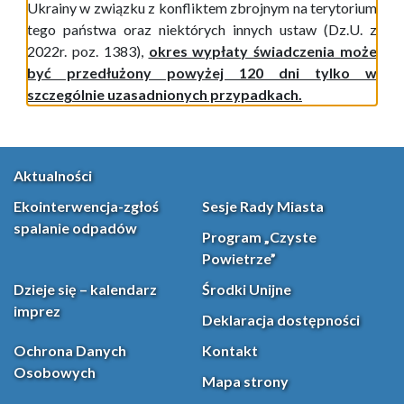
Ukrainy w związku z konfliktem zbrojnym na terytorium
tego państwa oraz niektórych innych ustaw (Dz.U. z
2022r. poz. 1383),
okres wypłaty świadczenia może
być przedłużony powyżej 120 dni tylko w
szczególnie uzasadnionych przypadkach.
Aktualności
Ekointerwencja-zgłoś
Sesje Rady Miasta
spalanie odpadów
Program „Czyste
Powietrze”
Dzieje się – kalendarz
Środki Unijne
imprez
Deklaracja dostępności
Ochrona Danych
Kontakt
Osobowych
Mapa strony