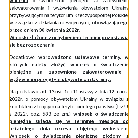
wniosku
o świadczenie pieniężne za zapewnienie
zakwaterowania i wyżywienia obywatelom Ukrainy
przybywającym na terytorium Rzeczypospolitej Polskiej
w związku z działaniami wojennymi,
obowiązującego
przed dniem 30 kwietnia 2022r.
Wnioski złożone z uchybieniem terminu pozostawia
się bez rozpoznania.
Dodatkowo
wprowadzono ustawowe terminy, w
których należy złożyć wniosek o świadczenie
pieniężne za zapewnione zakwaterowanie i
wyżywienie przyjętym obywatelom Ukrainy.
Na podstawie art. 13 ust. 1e i 1f
ustawy
z dnia
12 marca
2022r. o pomocy
obywatelom
Ukrainy
w zwi
ą
zku z
konfliktem
zbrojnym
na terytorium
tego
pa
ństwa (Dz.U.
z 2022r. poz. 583 ze zm.)
wniosek o świadczenie
pieniężne składa się w terminie miesiąca od
ostatniego dnia okresu objętego wnioskiem.
Wniosek o świadczenie pieniężne złożony z