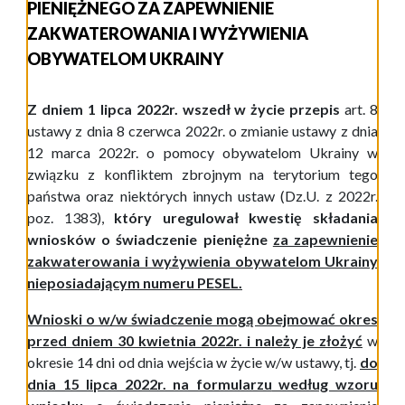
PIENIĘŻNEGO ZA ZAPEWNIENIE
ZAKWATEROWANIA I WYŻYWIENIA
OBYWATELOM UKRAINY
Z dniem 1 lipca 2022r. wszedł w życie przepis
art. 8
ustawy z dnia 8 czerwca 2022r. o zmianie ustawy z dnia
12 marca 2022r. o pomocy obywatelom Ukrainy w
związku z konfliktem zbrojnym na terytorium tego
państwa oraz niektórych innych ustaw (Dz.U. z 2022r.
poz. 1383),
który uregulował kwestię składania
wniosków o świadczenie pieniężne
za zapewnienie
zakwaterowania i wyżywienia obywatelom Ukrainy
nieposiadającym numeru PESEL.
Wnioski o w/w świadczenie mogą obejmować okres
przed dniem 30 kwietnia 2022r. i należy je złożyć
w
okresie 14 dni od dnia wejścia w życie w/w ustawy, tj.
do
dnia 15 lipca 2022r. na formularzu
według wzoru