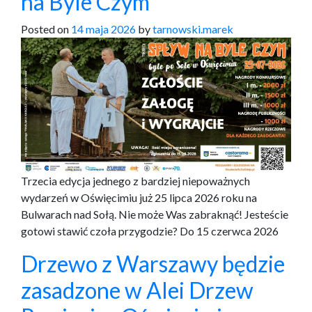
na Byle Czym
Posted on
14 maja 2026
by
tarnowski.marek
Trzecia edycja jednego z bardziej niepoważnych
wydarzeń w Oświęcimiu już 25 lipca 2026 roku na
Bulwarach nad Sołą. Nie może Was zabraknąć! Jesteście
gotowi stawić czoła przygodzie? Do 15 czerwca 2026
Drzewo z Warszawy będzie
zasadzone w Alei Drzew