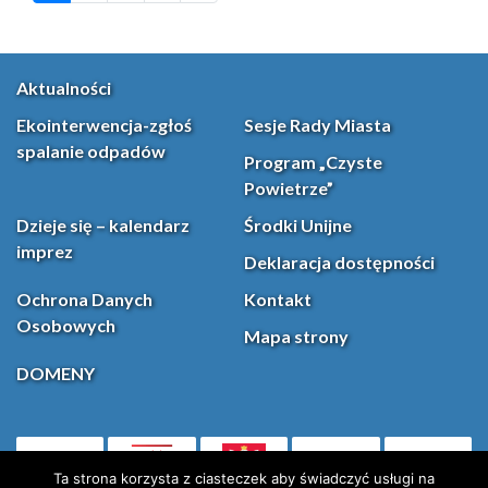
Aktualności
Ekointerwencja-zgłoś
Sesje Rady Miasta
spalanie odpadów
Program „Czyste
Powietrze”
Dzieje się – kalendarz
Środki Unijne
imprez
Deklaracja dostępności
Ochrona Danych
Kontakt
Osobowych
Mapa strony
DOMENY
PL
Facebook
YouT
(otwiera się w nowej karcie)
Ta strona korzysta z ciasteczek aby świadczyć usługi na