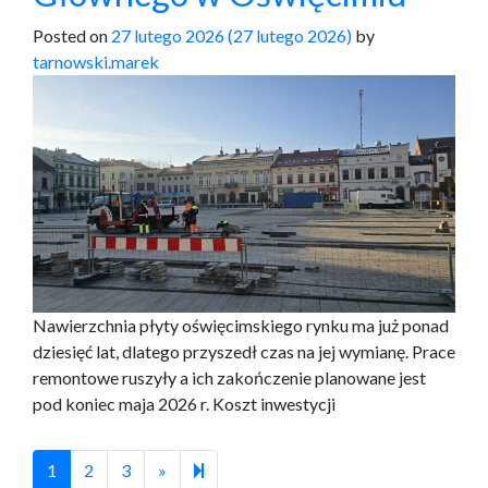
Posted on
27 lutego 2026
(27 lutego 2026)
by
tarnowski.marek
Nawierzchnia płyty oświęcimskiego rynku ma już ponad
dziesięć lat, dlatego przyszedł czas na jej wymianę. Prace
remontowe ruszyły a ich zakończenie planowane jest
pod koniec maja 2026 r. Koszt inwestycji
Next page
34
1
2
3
»