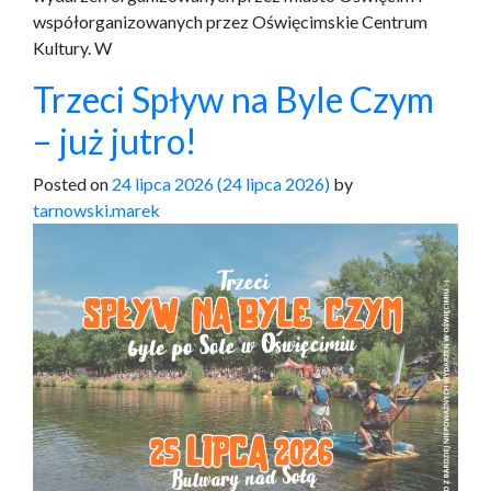
współorganizowanych przez Oświęcimskie Centrum
Kultury. W
Trzeci Spływ na Byle Czym
– już jutro!
Posted on
24 lipca 2026
(24 lipca 2026)
by
tarnowski.marek