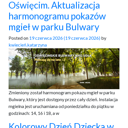
Oświęcim. Aktualizacja
harmonogramu pokazów
mgieł w parku Bulwary
Posted on
19 czerwca 2026
(19 czerwca 2026)
by
kwiecień.katarzyna
Zmieniony został harmonogram pokazu mgieł w parku
Bulwary, który jest dostępny przez cały dzień. Instalacja
mgielna jest uruchamiana od poniedziałku do piątku w
godzinach: 14, 16 i 18, a w
Kolorowy Dzień Dziecka w