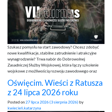
Szukasz pomysłu na start zawodowy? Chcesz zdobyć
nowe kwalifikacje, stabilne zatrudnienie i atrakcyjne
wynagrodzenie? Trwa nabór do Dobrowolnej
Zasadniczej Służby Wojskowej, która łączy szkolenie
wojskowe z możliwością rozwoju zawodowego oraz
Oświęcim. Wieści z Ratusza
z 24 lipca 2026 roku
Posted on
27 lipca 2026
(3 sierpnia 2026)
by
kwiecień.katarzyna