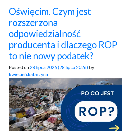
Oświęcim. Czym jest
rozszerzona
odpowiedzialność
producenta i dlaczego ROP
to nie nowy podatek?
Posted on
28 lipca 2026
(28 lipca 2026)
by
kwiecień.katarzyna