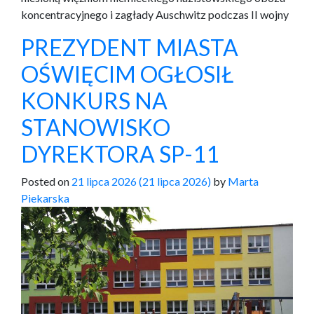
koncentracyjnego i zagłady Auschwitz podczas II wojny
PREZYDENT MIASTA
OŚWIĘCIM OGŁOSIŁ
KONKURS NA
STANOWISKO
DYREKTORA SP-11
Posted on
21 lipca 2026
(21 lipca 2026)
by
Marta
Piekarska