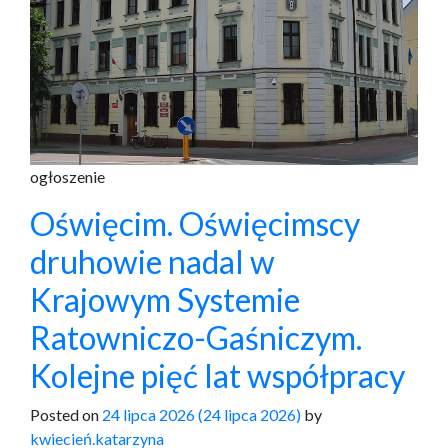
ogłoszenie
Oświęcim. Oświęcimscy
druhowie nadal w
Krajowym Systemie
Ratowniczo-Gaśniczym.
Kolejne pięć lat współpracy
Posted on
24 lipca 2026
(24 lipca 2026)
by
kwiecień.katarzyna