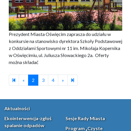
Prezydent Miasta Oświęcim zaprasza do udziału w
konkursie na stanowisko dyrektora Szkoły Podstawowej
z Oddziałami Sportowymi nr 11 im. Mikołaja Kopernika
w Oświęcimiu, ul. Juliusza Słowackiego 2a. Oferty
można składać
Previous page
Next page
277
«
2
3
4
»
Aktualności
Ekointerwencja-zgłoś
Sesje Rady Miasta
spalanie odpadów
Program „Czyste