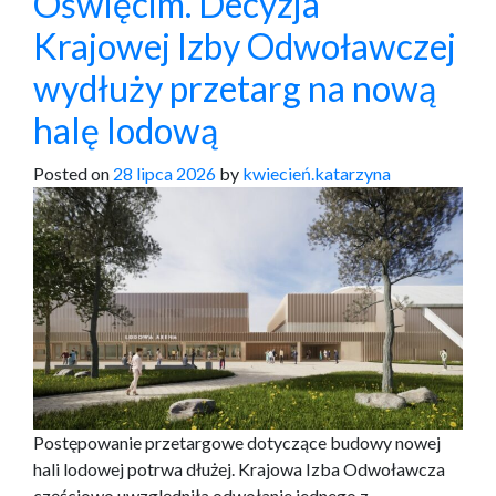
Oświęcim. Decyzja
Krajowej Izby Odwoławczej
wydłuży przetarg na nową
halę lodową
Posted on
28 lipca 2026
by
kwiecień.katarzyna
Postępowanie przetargowe dotyczące budowy nowej
hali lodowej potrwa dłużej. Krajowa Izba Odwoławcza
częściowo uwzględniła odwołanie jednego z