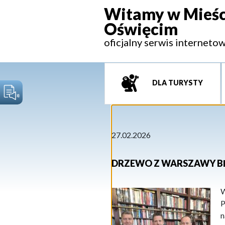
Witamy w Mieśc
Oświęcim
oficjalny serwis interneto
DLA TURYSTY
27.02.2026
DRZEWO Z WARSZAWY BĘD
W
P
n