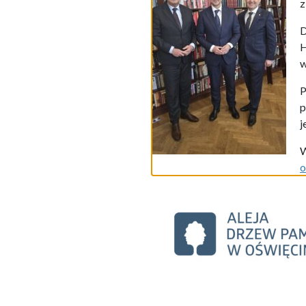
z
D
H
w
P
p
j
W
o