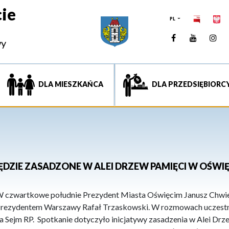
ie
PL
Facebook
YouTUb
Ins
wy
DLA MIESZKAŃCA
DLA PRZEDSIĘBIORC
ZIE ZASADZONE W ALEI DRZEW PAMIĘCI W OŚWIĘ
 czwartkowe południe Prezydent Miasta Oświęcim Janusz Chwieru
rezydentem Warszawy Rafał Trzaskowski. W rozmowach uczestn
a Sejm RP. Spotkanie dotyczyło inicjatywy zasadzenia w Alei Dr