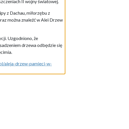
zczeniach II wojny światowej.
ipy z Dachau, miłorzębu z
teraz można znaleźć w Alei Drzew
cji. Uzgodniono, że
zasadzeniem drzewa odbędzie się
ęcimia.
.pl/aleja-drzew-pamieci-w-