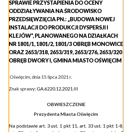
SPRAWIE PRZYSTAPIENIA DO OCENY
ODDZIAŁYWANIA NA ŚRODOWISKO
PRZEDSIĘWZIĘCIA PN.: „BUDOWA NOWEJ
INSTALACJI DO PRODUKCJI DYSPERSJI I
KLEJÓW”, PLANOWANEGO NA DZIAŁKACH
NR 1801/1, 1801/2, 1801/3 OBRĘB MONOWICE
ORAZ 2653/318, 2653/319, 2653/276, 2653/320
OBRĘB DWORY I, GMINA MIASTO OŚWIĘCIM
Oświęcim, dnia 15 lipca 2021 r.
Znak sprawy:
GA.6220.
12
.20
21
.III
OBWIESZCZENIE
Prezydenta Miasta Oświęcim
Na podstawie art. 3 ust. 1 pkt 11, art. 33 ust. 1 pkt 1-8,