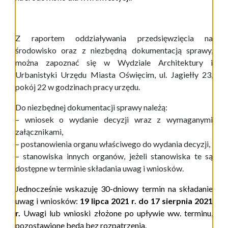
Z raportem oddziaływania przedsięwzięcia na
środowisko oraz z niezbędną dokumentacją sprawy,
można zapoznać się w Wydziale Architektury i
Urbanistyki Urzędu Miasta Oświęcim, ul. Jagiełły 23,
pokój 22 w godzinach pracy urzędu.
Do niezbędnej dokumentacji sprawy należą:
– wniosek o wydanie decyzji wraz z wymaganymi
załącznikami,
– postanowienia organu właściwego do wydania decyzji,
– stanowiska innych organów, jeżeli stanowiska te są
dostępne w terminie składania uwag i wniosków.
Jednocześnie wskazuję 30-dniowy termin na składanie
uwag i wniosków:
19 lipca 2021
r. do
17
sierpnia 2021
r.
Uwagi lub wnioski złożone po upływie ww. terminu,
pozostawione będą bez rozpatrzenia.