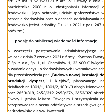
art. 79 ust. 1 w związku z art. 73 ustawy z dnia 3
października 2008 r. o udostępnianiu informacji o
środowisku i jego ochronie, udziale społeczeństwa w
ochronie środowiska oraz o ocenach oddziaływania na
środowisko (tekst jednolity: Dz. U. z 20
21
r. poz. 2
47
z
późn. zm.
),
podaję do publicznej wiadomości informację
o wszczęciu
postępowania administracyjnego
na
wniosek
z dnia
7
czerwca
2021 r.
firmy – Synthos Dwory
7 Sp. z o.o., Sp. J., ul. Chemików 1, 32-600 Oświęcim
o wydanie decyzji o środowiskowych uwarunkowaniach
dla
przedsięwzięcia pn.:
„
Budowa nowej instalacji do
produkcji dyspersji i klejów
”
, planowanego na
dział
kach
nr
1801/1, 1801/2, 1801/3 obręb Monowice
oraz 2653/318, 2653/319, 2653/276, 2653/320
obręb
Dwory I
, gmina Miasto Oświęcim
i p
rzystąpieniu do
przeprowadzenia oceny oddziaływania przedsięwzięcia
na środowisko dla ww. inwestycji.