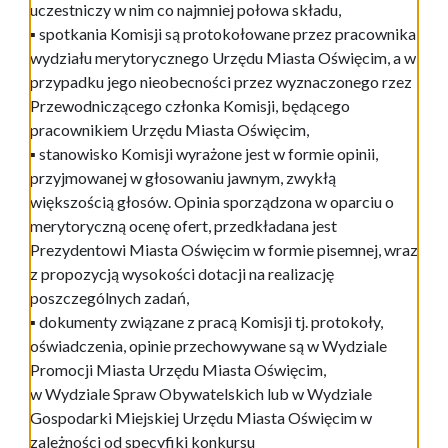
uczestniczy w nim co najmniej połowa składu,
▪ spotkania Komisji są protokołowane przez pracownika
wydziału merytorycznego Urzędu Miasta Oświęcim, a w
przypadku jego nieobecności przez wyznaczonego rzez
Przewodniczącego członka Komisji, będącego
pracownikiem Urzędu Miasta Oświęcim,
▪ stanowisko Komisji wyrażone jest w formie opinii,
przyjmowanej w głosowaniu jawnym, zwykłą
większością głosów. Opinia sporządzona w oparciu o
merytoryczną ocenę ofert, przedkładana jest
Prezydentowi Miasta Oświęcim w formie pisemnej, wraz
z propozycją wysokości dotacji na realizację
poszczególnych zadań,
▪ dokumenty związane z pracą Komisji tj. protokoły,
oświadczenia, opinie przechowywane są w Wydziale
Promocji Miasta Urzędu Miasta Oświęcim,
w Wydziale Spraw Obywatelskich lub w Wydziale
Gospodarki Miejskiej Urzędu Miasta Oświęcim w
zależności od specyfiki konkursu