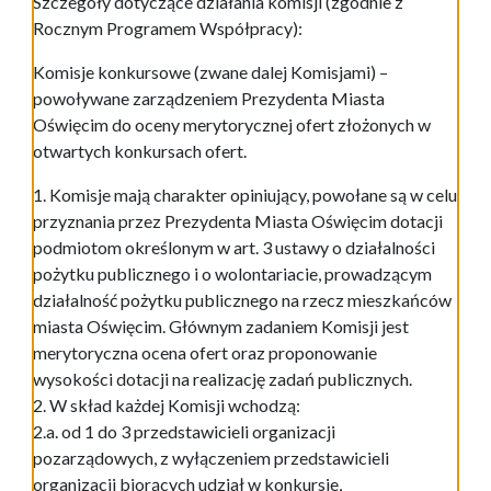
Szczegóły dotyczące działania komisji (zgodnie z
Rocznym Programem Współpracy):
Komisje konkursowe (zwane dalej Komisjami) –
powoływane zarządzeniem Prezydenta Miasta
Oświęcim do oceny merytorycznej ofert złożonych w
otwartych konkursach ofert.
1. Komisje mają charakter opiniujący, powołane są w celu
przyznania przez Prezydenta Miasta Oświęcim dotacji
podmiotom określonym w art. 3 ustawy o działalności
pożytku publicznego i o wolontariacie, prowadzącym
działalność pożytku publicznego na rzecz mieszkańców
miasta Oświęcim. Głównym zadaniem Komisji jest
merytoryczna ocena ofert oraz proponowanie
wysokości dotacji na realizację zadań publicznych.
2. W skład każdej Komisji wchodzą:
2.a. od 1 do 3 przedstawicieli organizacji
pozarządowych, z wyłączeniem przedstawicieli
organizacji biorących udział w konkursie,