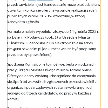
przedstawicielem jest kandydat, nie może brać udziału w
otwartym konkursie ofert na wsparcie realizacji zadań
publicznych w roku 2023 w dziedzinie, w której
kandydata zgłosiła.
Formularz należy wypełnić i złożyć do 14 grudnia 2022 r.
na Dziennik Podawczy (pok. 1) w Urzędzie Miasta
Oświęcim ul. Zaborska 2 lub elektronicznie na adres
pm@um.oswiecim.pl (dokument winien być podpisany
przez osoby upoważnione).
Spotkania Komisji, o ile to możliwe, będą w godzinach
pracy Urzędu Miasta Oświęcim lub w formie online.
Oferty do oceny zostaną udostępnione do zapoznania
się. Spośród wszystkich zgłoszonych przedstawicieli z
organizacji pozarządowych zostanie wybranych od
jednego do trzech kandydatów do pracy w każdej z
komisji.