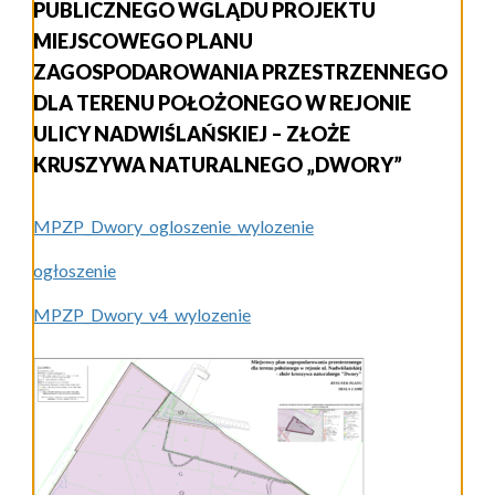
PUBLICZNEGO WGLĄDU PROJEKTU
MIEJSCOWEGO PLANU
ZAGOSPODAROWANIA PRZESTRZENNEGO
DLA TERENU POŁOŻONEGO W REJONIE
ULICY NADWIŚLAŃSKIEJ – ZŁOŻE
KRUSZYWA NATURALNEGO „DWORY”
MPZP_Dwory_ogloszenie_wylozenie
ogłoszenie
MPZP_Dwory_v4_wylozenie