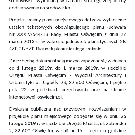
środowisko, wykonaną w ramach strategicznej oceny
oddziaływania na środowisko.
Projekt zmiany planu miejscowego dotyczy wyłączenie
ustaleń tekstowych obowiązującego planu (uchwała
Nr XXXIV/644/13 Rady Miasta Oświęcim z dnia 27
marca 2013 r.) w zakresie jednostek planistycznych 2B
4ZP, 2B 5ZP. Rysunek planu nie ulega zmianie.
Z niezbędną dokumentacją można zapoznać się w dniach
od
1 lutego
2019r
. do
1 marca
2019r.
w siedzibie
Urzędu Miasta Oświęcim – Wydział Architektury i
Urbanistyki ul. Jagiełły 23, 32-600 Oświęcim, I piętro
pok. 22, w godzinach urzędowania oraz na stronie
internetowej: oswiecim.pl.
Dyskusja publiczna nad przyjętymi rozwiązaniami w
projekcie planu miejscowego odbędzie się w dniu
26
lutego
2019 r.
w siedzibie Urzędu Miasta, ul. Zaborska
2, 32-600 Oświęcim, w sali nr 15, I piętro o godzinie