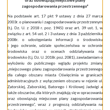
oraz obowiązują miejscowe plany
zagospodarowania przestrzennego”
Na podstawie art. 17 pkt 9 ustawy z dnia 27 marca
2003r. o planowaniu i zagospodarowaniu przestrzennym
(t.j. Dz. U. z 2018 r. poz. 1945) oraz art. 39 ust. 1, w
związku z art. 54 ust. 2 i 3 ustawy z dnia 3 października
2008r. o udostępnianiu informacji o środowisku
i jego ochronie, udziale społeczeństwa w ochronie
środowiska oraz o ocenach oddziaływania na
środowisko (t.j. Dz. U. 2018r. poz. 2081), zawiadamiam o
wyłożeniu do publicznego wglądu projektu
zmiany
„miejscowego planu zagospodarowania przestrzennego
dla całego obszaru miasta Oświęcimia w granicach
administracyjnych z wyłączeniem obszaru w rejonie ul.
Zatorskiej, Zaborskiej, Batorego i Królowej Jadwigi a
także obszarów, dla których znajdują się w opracowaniu
oraz obowiązują miejscowe plany zagospodarowania
przestrzennego”
, wraz z prognozą oddziaływania na