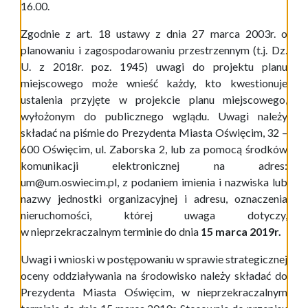
16.00.
Zgodnie z art. 18 ustawy z dnia 27 marca 2003r. o
planowaniu i zagospodarowaniu przestrzennym (t.j. Dz.
U. z 2018r. poz. 1945) uwagi do projektu planu
miejscowego może wnieść każdy, kto kwestionuje
ustalenia przyjęte w projekcie planu miejscowego,
wyłożonym do publicznego wglądu. Uwagi należy
składać na piśmie do Prezydenta Miasta Oświęcim, 32 –
600 Oświęcim, ul. Zaborska 2, lub za pomocą środków
komunikacji elektronicznej na adres:
um@um.oswiecim.pl, z podaniem imienia i nazwiska lub
nazwy jednostki organizacyjnej i adresu, oznaczenia
nieruchomości, której uwaga dotyczy,
w nieprzekraczalnym terminie do dnia
1
5
marca 2019r.
Uwagi i wnioski w postępowaniu w sprawie strategicznej
oceny oddziaływania na środowisko należy składać do
Prezydenta Miasta Oświęcim, w nieprzekraczalnym