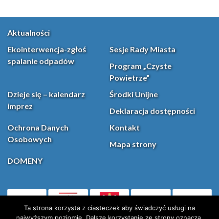
Aktualności
Ekointerwencja-zgłoś
Sesje Rady Miasta
spalanie odpadów
Program „Czyste
Powietrze”
Dzieje się – kalendarz
Środki Unijne
imprez
Deklaracja dostępności
Ochrona Danych
Kontakt
Osobowych
Mapa strony
DOMENY
PL
Facebook
YouT
(otwiera się w nowej karcie)
Ta strona korzysta z ciasteczek aby świadczyć usługi na
najwyższym poziomie. Dalsze korzystanie ze strony oznacza,