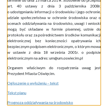
terminie do dnia 15 marca 2019r. Stosownie do przepisu
art. 40 ustawy z dnia 3 października 2008r.
o udostępnianiu informacji o środowisku i jego ochronie,
udziale społeczeństwa w ochronie środowiska oraz o
ocenach oddziaływania na środowisko, uwagi i wnioski
mogą być składane w formie pisemnej, ustnie do
protokołu oraz za pośrednictwem środków komunikacji
elektronicznej bez konieczności opatrywania ich
bezpiecznym podpisem elektronicznym, o którym mowa
w ustawie z dnia 18 września 2001r. o podpisie
elektronicznym na adres: um@um.oswiecim.pl
Organem właściwym do rozpatrzenia uwag jest
Prezydent Miasta Oświęcim.
Ogłoszenie o wyłożeniu – tekst
Tekst planu
Prognoza oddziaływania na środowisko