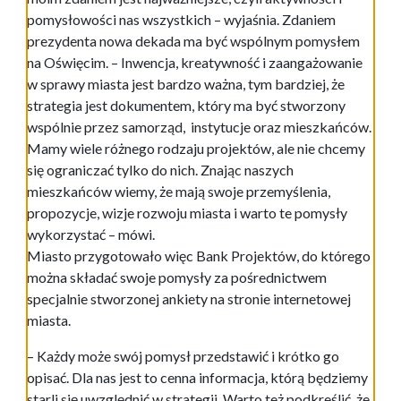
pomysłowości nas wszystkich – wyjaśnia. Zdaniem
prezydenta nowa dekada ma być wspólnym pomysłem
na Oświęcim. – Inwencja, kreatywność i zaangażowanie
w sprawy miasta jest bardzo ważna, tym bardziej, że
strategia jest dokumentem, który ma być stworzony
wspólnie przez samorząd, instytucje oraz mieszkańców.
Mamy wiele różnego rodzaju projektów, ale nie chcemy
się ograniczać tylko do nich. Znając naszych
mieszkańców wiemy, że mają swoje przemyślenia,
propozycje, wizje rozwoju miasta i warto te pomysły
wykorzystać – mówi.
Miasto przygotowało więc Bank Projektów, do którego
można składać swoje pomysły za pośrednictwem
specjalnie stworzonej ankiety na stronie internetowej
miasta.
– Każdy może swój pomysł przedstawić i krótko go
opisać. Dla nas jest to cenna informacja, którą będziemy
starli się uwzględnić w strategii. Warto też podkreślić, że