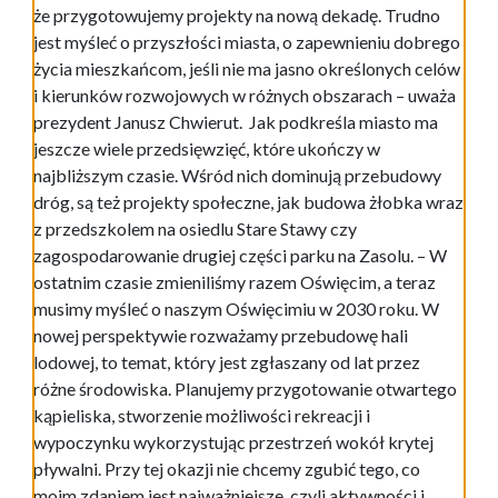
że przygotowujemy projekty na nową dekadę. Trudno
jest myśleć o przyszłości miasta, o zapewnieniu dobrego
życia mieszkańcom, jeśli nie ma jasno określonych celów
i kierunków rozwojowych w różnych obszarach – uważa
prezydent Janusz Chwierut. Jak podkreśla miasto ma
jeszcze wiele przedsięwzięć, które ukończy w
najbliższym czasie. Wśród nich dominują przebudowy
dróg, są też projekty społeczne, jak budowa żłobka wraz
z przedszkolem na osiedlu Stare Stawy czy
zagospodarowanie drugiej części parku na Zasolu. – W
ostatnim czasie zmieniliśmy razem Oświęcim, a teraz
musimy myśleć o naszym Oświęcimiu w 2030 roku. W
nowej perspektywie rozważamy przebudowę hali
lodowej, to temat, który jest zgłaszany od lat przez
różne środowiska. Planujemy przygotowanie otwartego
kąpieliska, stworzenie możliwości rekreacji i
wypoczynku wykorzystując przestrzeń wokół krytej
pływalni. Przy tej okazji nie chcemy zgubić tego, co
moim zdaniem jest najważniejsze, czyli aktywności i