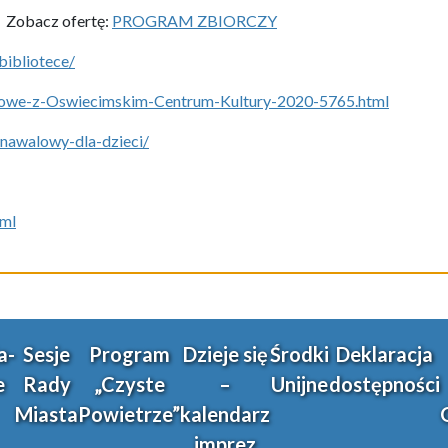
Zobacz ofertę:
PROGRAM ZBIORCZY
bibliotece/
imowe-z-Oswiecimskim-Centrum-Kultury-2020-5765.html
nawalowy-dla-dzieci/
tml
a-
Sesje
Program
Dzieje się
Środki
Deklaracja
e
Rady
„Czyste
–
Unijne
dostępności
Miasta
Powietrze”
kalendarz
imprez