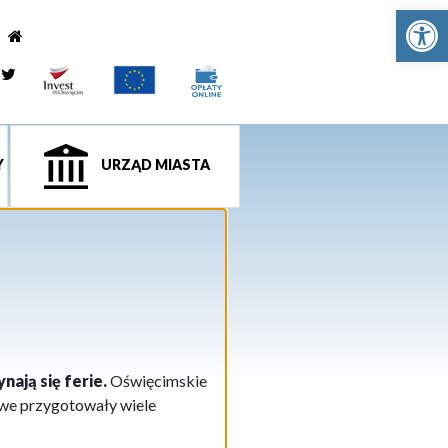
Ot
e
tagram
Twitter
Y
URZĄD MIASTA
ają się ferie.
Oświęcimskie
towe przygotowały wiele