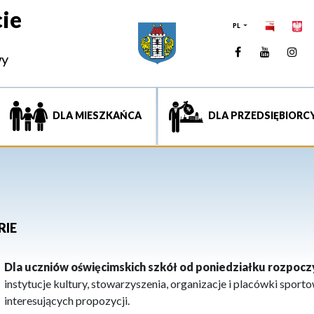
ie
PL
Facebook
YouTUb
Ins
wy
DLA MIESZKAŃCA
DLA PRZEDSIĘBIORC
RIE
Dla uczniów oświęcimskich szkół od poniedziałku rozpoczyn
instytucje kultury, stowarzyszenia, organizacje i placówki spor
interesujących propozycji.