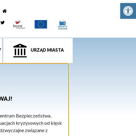
Ot
e
tagram
Twitter
Y
URZĄD MIASTA
WAJ!
entrum Bezpieczeństwa.
uacjach kryzysowych od klęsk
nadzwyczajne związane z