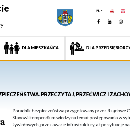
ie
PL
Facebook
YouTUb
Ins
wy
DLA MIESZKAŃCA
DLA PRZEDSIĘBIORC
ZPIECZEŃSTWA. PRZECZYTAJ, PRZEĆWICZ I ZACHO
Poradnik bezpieczeństwa przygotowany przez Rządowe C
Stanowi kompendium wiedzy na temat postępowania w syt
żywiołowych, przez awarie infrastruktury, aż po sytuacje 