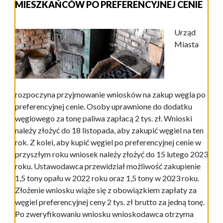
MIESZKAŃCÓW PO PREFERENCYJNEJ CENIE
Urząd
Miasta
rozpoczyna przyjmowanie wniosków na zakup węgla po
preferencyjnej cenie. Osoby uprawnione do dodatku
węglowego za tonę paliwa zapłacą 2 tys. zł. Wnioski
należy złożyć do 18 listopada, aby zakupić węgiel na ten
rok. Z kolei, aby kupić węgiel po preferencyjnej cenie w
przyszłym roku wniosek należy złożyć do 15 lutego 2023
roku. Ustawodawca przewidział możliwość zakupienie
1,5 tony opału w 2022 roku oraz 1,5 tony w 2023 roku.
Złożenie wniosku wiąże się z obowiązkiem zapłaty za
węgiel preferencyjnej ceny 2 tys. zł brutto za jedną tonę.
Po zweryfikowaniu wniosku wnioskodawca otrzyma