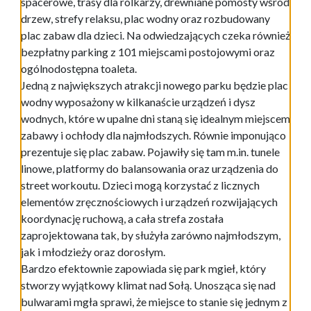
spacerowe, trasy dla rolkarzy, drewniane pomosty wśród
drzew, strefy relaksu, plac wodny oraz rozbudowany
plac zabaw dla dzieci. Na odwiedzających czeka również
bezpłatny parking z 101 miejscami postojowymi oraz
ogólnodostępna toaleta.
Jedną z największych atrakcji nowego parku będzie plac
wodny wyposażony w kilkanaście urządzeń i dysz
wodnych, które w upalne dni staną się idealnym miejscem
zabawy i ochłody dla najmłodszych. Równie imponująco
prezentuje się plac zabaw. Pojawiły się tam m.in. tunele
linowe, platformy do balansowania oraz urządzenia do
street workoutu. Dzieci mogą korzystać z licznych
elementów zręcznościowych i urządzeń rozwijających
koordynację ruchową, a cała strefa została
zaprojektowana tak, by służyła zarówno najmłodszym,
jak i młodzieży oraz dorosłym.
Bardzo efektownie zapowiada się park mgieł, który
stworzy wyjątkowy klimat nad Sołą. Unosząca się nad
bulwarami mgła sprawi, że miejsce to stanie się jednym z