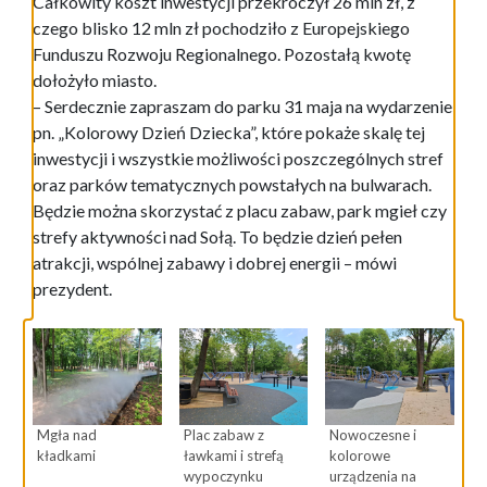
Całkowity koszt inwestycji przekroczył 26 mln zł, z
czego blisko 12 mln zł pochodziło z Europejskiego
Funduszu Rozwoju Regionalnego. Pozostałą kwotę
dołożyło miasto.
– Serdecznie zapraszam do parku 31 maja na wydarzenie
pn. „Kolorowy Dzień Dziecka”, które pokaże skalę tej
inwestycji i wszystkie możliwości poszczególnych stref
oraz parków tematycznych powstałych na bulwarach.
Będzie można skorzystać z placu zabaw, park mgieł czy
strefy aktywności nad Sołą. To będzie dzień pełen
atrakcji, wspólnej zabawy i dobrej energii – mówi
prezydent.
Mgła nad
Plac zabaw z
Nowoczesne i
kładkami
ławkami i strefą
kolorowe
wypoczynku
urządzenia na