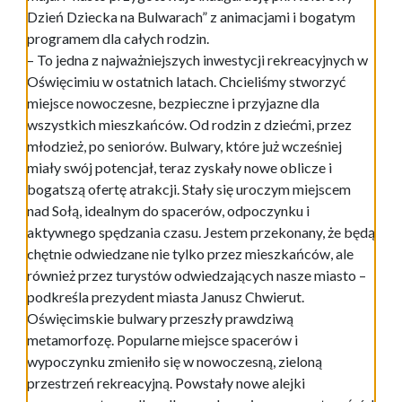
Dzień Dziecka na Bulwarach” z animacjami i bogatym
programem dla całych rodzin.
– To jedna z najważniejszych inwestycji rekreacyjnych w
Oświęcimiu w ostatnich latach. Chcieliśmy stworzyć
miejsce nowoczesne, bezpieczne i przyjazne dla
wszystkich mieszkańców. Od rodzin z dziećmi, przez
młodzież, po seniorów. Bulwary, które już wcześniej
miały swój potencjał, teraz zyskały nowe oblicze i
bogatszą ofertę atrakcji. Stały się uroczym miejscem
nad Sołą, idealnym do spacerów, odpoczynku i
aktywnego spędzania czasu. Jestem przekonany, że będą
chętnie odwiedzane nie tylko przez mieszkańców, ale
również przez turystów odwiedzających nasze miasto –
podkreśla prezydent miasta Janusz Chwierut.
Oświęcimskie bulwary przeszły prawdziwą
metamorfozę. Popularne miejsce spacerów i
wypoczynku zmieniło się w nowoczesną, zieloną
przestrzeń rekreacyjną. Powstały nowe alejki