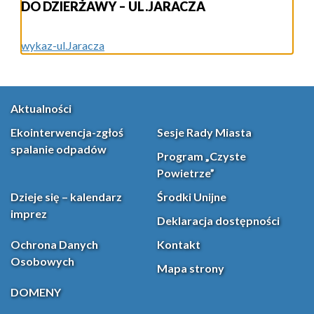
DO DZIERŻAWY – UL.JARACZA
wykaz-ul.Jaracza
Aktualności
Ekointerwencja-zgłoś
Sesje Rady Miasta
spalanie odpadów
Program „Czyste
Powietrze”
Dzieje się – kalendarz
Środki Unijne
imprez
Deklaracja dostępności
Ochrona Danych
Kontakt
Osobowych
Mapa strony
DOMENY