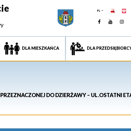
ie
PL
Facebook
YouTUb
Ins
wy
DLA MIESZKAŃCA
DLA PRZEDSIĘBIORC
PRZEZNACZONEJ DO DZIERŻAWY – UL.OSTATNI ET