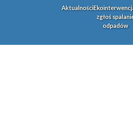
Aktualności
Ekointerwencj
zgłoś spalani
odpadów