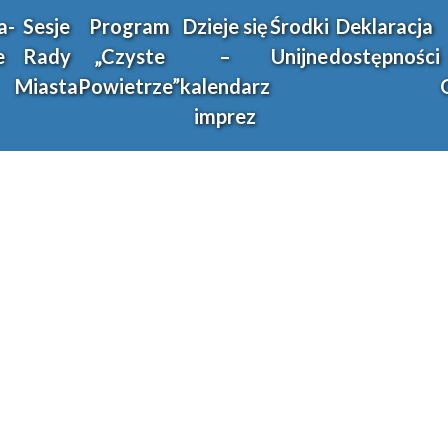
a-
Sesje
Program
Dzieje się
Środki
Deklaracja
e
Rady
„Czyste
–
Unijne
dostępności
Miasta
Powietrze”
kalendarz
imprez