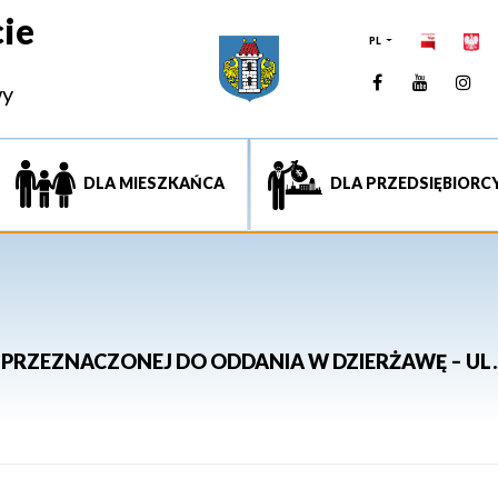
ie
PL
Facebook
YouTUb
Ins
wy
DLA MIESZKAŃCA
DLA PRZEDSIĘBIORC
PRZEZNACZONEJ DO ODDANIA W DZIERŻAWĘ – UL