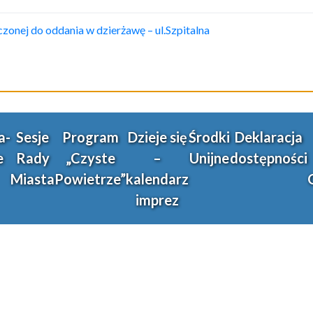
onej do oddania w dzierżawę – ul.Szpitalna
a-
Sesje
Program
Dzieje się
Środki
Deklaracja
e
Rady
„Czyste
–
Unijne
dostępności
Miasta
Powietrze”
kalendarz
imprez