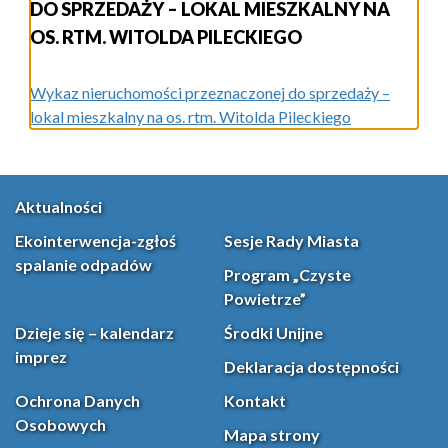
DO SPRZEDAŻY – LOKAL MIESZKALNY NA
OS. RTM. WITOLDA PILECKIEGO
Wykaz nieruchomości przeznaczonej do sprzedaży –
lokal mieszkalny na os. rtm. Witolda Pileckiego
Aktualności
Ekointerwencja-zgłoś
Sesje Rady Miasta
spalanie odpadów
Program „Czyste
Powietrze”
Dzieje się – kalendarz
Środki Unijne
imprez
Deklaracja dostępności
Ochrona Danych
Kontakt
Osobowych
Mapa strony