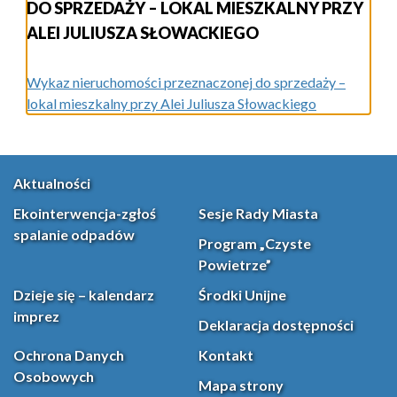
DO SPRZEDAŻY – LOKAL MIESZKALNY PRZY
ALEI JULIUSZA SŁOWACKIEGO
Wykaz nieruchomości przeznaczonej do sprzedaży –
lokal mieszkalny przy Alei Juliusza Słowackiego
Aktualności
Ekointerwencja-zgłoś
Sesje Rady Miasta
spalanie odpadów
Program „Czyste
Powietrze”
Dzieje się – kalendarz
Środki Unijne
imprez
Deklaracja dostępności
Ochrona Danych
Kontakt
Osobowych
Mapa strony