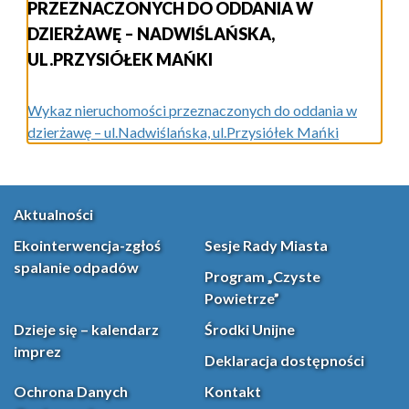
PRZEZNACZONYCH DO ODDANIA W
DZIERŻAWĘ – NADWIŚLAŃSKA,
UL.PRZYSIÓŁEK MAŃKI
Wykaz nieruchomości przeznaczonych do oddania w
dzierżawę – ul.Nadwiślańska, ul.Przysiółek Mańki
Aktualności
Ekointerwencja-zgłoś
Sesje Rady Miasta
spalanie odpadów
Program „Czyste
Powietrze”
Dzieje się – kalendarz
Środki Unijne
imprez
Deklaracja dostępności
Ochrona Danych
Kontakt