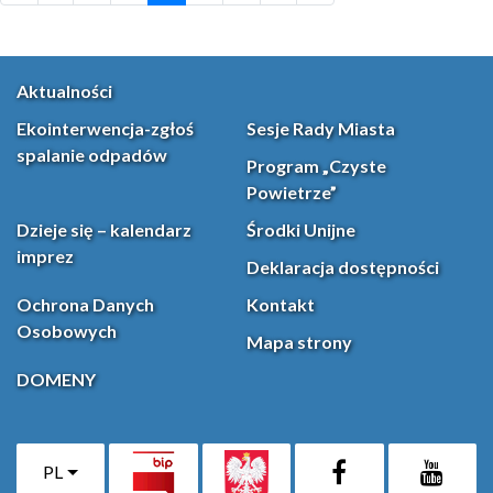
Aktualności
Ekointerwencja-zgłoś
Sesje Rady Miasta
spalanie odpadów
Program „Czyste
Powietrze”
Dzieje się – kalendarz
Środki Unijne
imprez
Deklaracja dostępności
Ochrona Danych
Kontakt
Osobowych
Mapa strony
DOMENY
PL
Facebook
YouT
(otwiera się w nowej karcie)