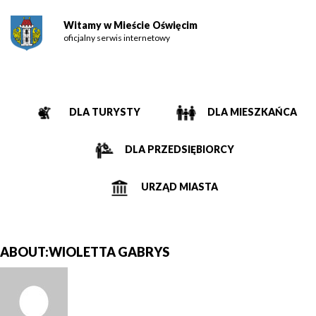
Witamy w Mieście Oświęcim
oficjalny serwis internetowy
DLA TURYSTY
DLA MIESZKAŃCA
DLA PRZEDSIĘBIORCY
URZĄD MIASTA
ABOUT:WIOLETTA GABRYS