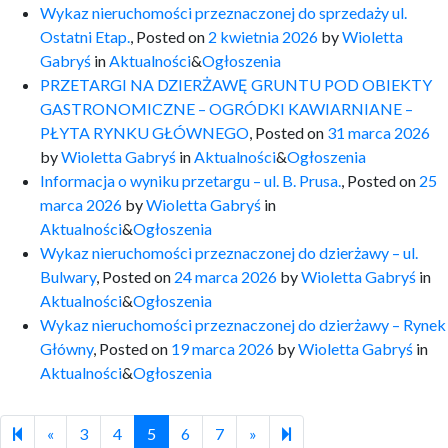
Wykaz nieruchomości przeznaczonej do sprzedaży ul.
Ostatni Etap.
,
Posted on
2 kwietnia 2026
by
Wioletta
Gabryś
in
Aktualności
&
Ogłoszenia
PRZETARGI NA DZIERŻAWĘ GRUNTU POD OBIEKTY
GASTRONOMICZNE – OGRÓDKI KAWIARNIANE –
PŁYTA RYNKU GŁÓWNEGO
,
Posted on
31 marca 2026
by
Wioletta Gabryś
in
Aktualności
&
Ogłoszenia
Informacja o wyniku przetargu – ul. B. Prusa.
,
Posted on
25
marca 2026
by
Wioletta Gabryś
in
Aktualności
&
Ogłoszenia
Wykaz nieruchomości przeznaczonej do dzierżawy – ul.
Bulwary
,
Posted on
24 marca 2026
by
Wioletta Gabryś
in
Aktualności
&
Ogłoszenia
Wykaz nieruchomości przeznaczonej do dzierżawy – Rynek
Główny
,
Posted on
19 marca 2026
by
Wioletta Gabryś
in
Aktualności
&
Ogłoszenia
Previous page
Next page
79
«
3
4
5
6
7
»