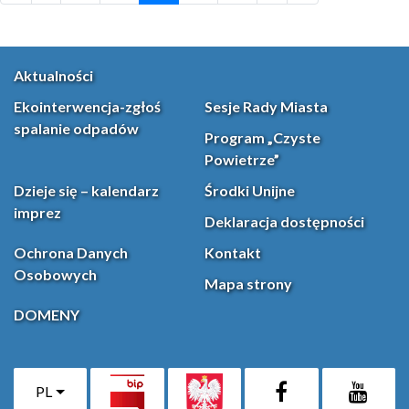
Aktualności
Ekointerwencja-zgłoś
Sesje Rady Miasta
spalanie odpadów
Program „Czyste
Powietrze”
Dzieje się – kalendarz
Środki Unijne
imprez
Deklaracja dostępności
Ochrona Danych
Kontakt
Osobowych
Mapa strony
DOMENY
PL
Facebook
YouT
(otwiera się w nowej karcie)