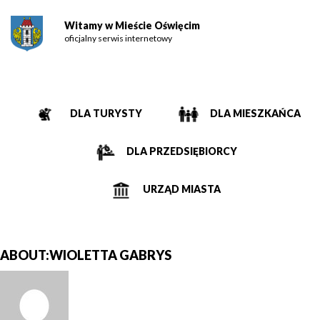
Witamy w Mieście Oświęcim
oficjalny serwis internetowy
DLA TURYSTY
DLA MIESZKAŃCA
DLA PRZEDSIĘBIORCY
URZĄD MIASTA
ABOUT:WIOLETTA GABRYS