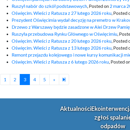
Ruszył nabór do szkół podstawowych
,
Posted on
2 marca 
Oświęcim. Wieści z Ratusza z 27 lutego 2026 roku
,
Posted 
Prezydent Oświęcimia wydał decyzję na premetro w Krako
Drzewo z Warszawy będzie zasadzone w Alei Drzew Pamię
Ruszyła przebudowa Rynku Głównego w Oświęcimiu
,
Post
Oświęcim. Wieści z Ratusza z 20 lutego 2026 roku
,
Posted 
Oświęcim. Wieści z Ratusza z 13 lutego 2026 roku
,
Posted 
Remont przejazdu kolejowego i nowe kursy komunikacji mie
Oświęcim. Wieści z Ratusza z 6 lutego 2026 roku
,
Posted o
Next page
39
1
2
3
4
5
»
Aktualności
Ekointerwencj
zgłoś spalani
odpadów