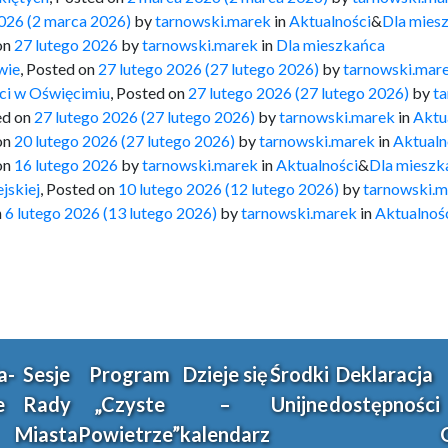
2026
(2 marca 2026)
by
tarnowski.marek
in
Aktualności
&
Dla mies
on
27 lutego 2026
by
tarnowski.marek
in
Dla mieszkańca
wie
,
Posted on
27 lutego 2026
(27 lutego 2026)
by
tarnowski.mar
ci w Oświęcimiu
,
Posted on
27 lutego 2026
(27 lutego 2026)
by
t
ed on
27 lutego 2026
(27 lutego 2026)
by
tarnowski.marek
in
Aktu
on
20 lutego 2026
(27 lutego 2026)
by
tarnowski.marek
in
Aktualn
on
16 lutego 2026
by
tarnowski.marek
in
Aktualności
&
Dla mieszk
jskiej
,
Posted on
10 lutego 2026
(12 lutego 2026)
by
tarnowski.
n
6 lutego 2026
(13 lutego 2026)
by
tarnowski.marek
in
Aktualnoś
a-
Sesje
Program
Dzieje się
Środki
Deklaracja
e
Rady
„Czyste
–
Unijne
dostępności
Miasta
Powietrze”
kalendarz