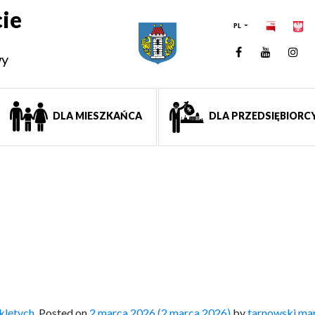
ie
PL
Facebook
YouTUb
Ins
wy
DLA MIESZKAŃCA
DLA PRZEDSIĘBIORC
klętych
,
Posted on
2 marca 2026
(2 marca 2026)
by
tarnowski.ma