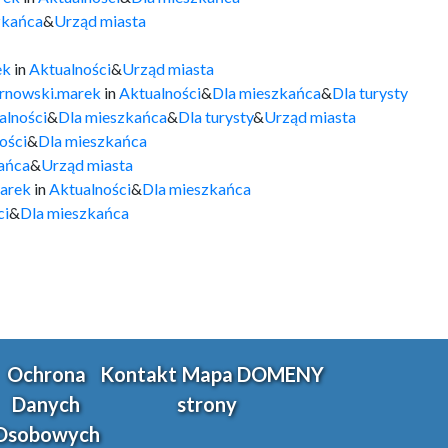
zkańca
&
Urząd miasta
ek
in
Aktualności
&
Urząd miasta
arnowski.marek
in
Aktualności
&
Dla mieszkańca
&
Dla turysty
alności
&
Dla mieszkańca
&
Dla turysty
&
Urząd miasta
ości
&
Dla mieszkańca
ańca
&
Urząd miasta
marek
in
Aktualności
&
Dla mieszkańca
ci
&
Dla mieszkańca
Ochrona
Kontakt
Mapa
DOMENY
Danych
strony
Osobowych