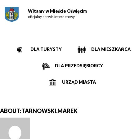
Witamy w Mieście Oświęcim
oficjalny serwis internetowy
DLA TURYSTY
DLA MIESZKAŃCA
DLA PRZEDSIĘBIORCY
URZĄD MIASTA
ABOUT:TARNOWSKI.MAREK