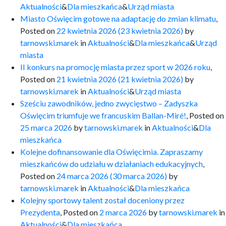
Aktualności
&
Dla mieszkańca
&
Urząd miasta
Miasto Oświęcim gotowe na adaptację do zmian klimatu
,
Posted on
22 kwietnia 2026
(23 kwietnia 2026)
by
tarnowski.marek
in
Aktualności
&
Dla mieszkańca
&
Urząd
miasta
II konkurs na promocję miasta przez sport w 2026 roku
,
Posted on
21 kwietnia 2026
(21 kwietnia 2026)
by
tarnowski.marek
in
Aktualności
&
Urząd miasta
Sześciu zawodników, jedno zwycięstwo – Zadyszka
Oświęcim triumfuje we francuskim Ballan-Miré!
,
Posted on
25 marca 2026
by
tarnowski.marek
in
Aktualności
&
Dla
mieszkańca
Kolejne dofinansowanie dla Oświęcimia. Zapraszamy
mieszkańców do udziału w działaniach edukacyjnych
,
Posted on
24 marca 2026
(30 marca 2026)
by
tarnowski.marek
in
Aktualności
&
Dla mieszkańca
Kolejny sportowy talent został doceniony przez
Prezydenta
,
Posted on
2 marca 2026
by
tarnowski.marek
in
Aktualności
&
Dla mieszkańca