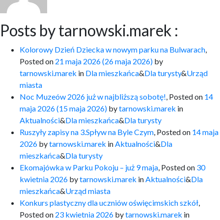
Posts by tarnowski.marek :
Kolorowy Dzień Dziecka w nowym parku na Bulwarach
,
Posted on
21 maja 2026
(26 maja 2026)
by
tarnowski.marek
in
Dla mieszkańca
&
Dla turysty
&
Urząd
miasta
Noc Muzeów 2026 już w najbliższą sobotę!
,
Posted on
14
maja 2026
(15 maja 2026)
by
tarnowski.marek
in
Aktualności
&
Dla mieszkańca
&
Dla turysty
Ruszyły zapisy na 3.Spływ na Byle Czym
,
Posted on
14 maja
2026
by
tarnowski.marek
in
Aktualności
&
Dla
mieszkańca
&
Dla turysty
Ekomajówka w Parku Pokoju – już 9 maja
,
Posted on
30
kwietnia 2026
by
tarnowski.marek
in
Aktualności
&
Dla
mieszkańca
&
Urząd miasta
Konkurs plastyczny dla uczniów oświęcimskich szkół
,
Posted on
23 kwietnia 2026
by
tarnowski.marek
in