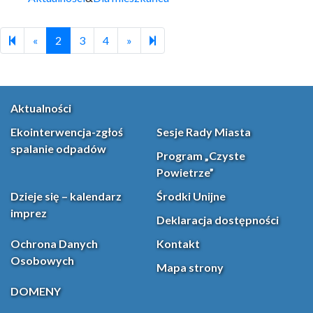
Previous page
Next page
39
«
2
3
4
»
Aktualności
Ekointerwencja-zgłoś
Sesje Rady Miasta
spalanie odpadów
Program „Czyste
Powietrze”
Dzieje się – kalendarz
Środki Unijne
imprez
Deklaracja dostępności
Ochrona Danych
Kontakt
Osobowych
Mapa strony
DOMENY