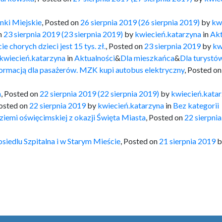
nki Miejskie
,
Posted on
26 sierpnia 2019
(26 sierpnia 2019)
by
kw
n
23 sierpnia 2019
(23 sierpnia 2019)
by
kwiecień.katarzyna
in
Akt
horych dzieci jest 15 tys. zł.
,
Posted on
23 sierpnia 2019
by
kw
kwiecień.katarzyna
in
Aktualności
&
Dla mieszkańca
&
Dla turystó
nformacją dla pasażerów. MZK kupi autobus elektryczny
,
Posted o
h
,
Posted on
22 sierpnia 2019
(22 sierpnia 2019)
by
kwiecień.kata
osted on
22 sierpnia 2019
by
kwiecień.katarzyna
in
Bez kategorii
ziemi oświęcimskiej z okazji Święta Miasta
,
Posted on
22 sierpni
siedlu Szpitalna i w Starym Mieście
,
Posted on
21 sierpnia 2019
b