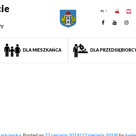
ie
PL
Facebook
YouTUb
Ins
wy
DLA MIESZKAŃCA
DLA PRZEDSIĘBIORC
 Markowska
,
Posted on
27 sierpnia 2019
(27 sierpnia 2019)
by
kwie