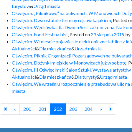
turystów
&
Urząd miasta
Oświęcim. „Piknikowo” na bulwarach. W Monowicach Doży
Oświęcim. Dwa ostatnie terminy rejsów kajakiem
,
Posted o
Oświęcim. Wędrówka dla Dwóch Serc zakończona. Na koncie c
Oświęcim. Food Fest na bis!
,
Posted on
23 sierpnia 2019
by
Oświęcim. W mieście pojawią się elektroniczne tablice z i
Aktualności
&
Dla mieszkańca
&
Urząd miasta
Oświęcim. Piknik Organizacji Pozarządowych na bulwarac
Oświęcim. Dożynki miejskie w Monowicach już w sobotę
,
P
Oświęcim. III Oświęcimski Salon Sztuki. Wystawa artystów 
Aktualności
&
Dla mieszkańca
&
Dla turysty
&
Urząd miasta
Oświęcim. We wrześniu rozpocznie się przebudowa ulic na o
miasta
Previous page
Next page
240
«
200
201
202
203
204
»