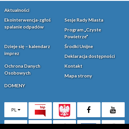
Aktualności
Ekointerwencja-zgłoś
Sesje Rady Miasta
spalanie odpadów
Program „Czyste
Powietrze”
Dzieje się – kalendarz
Środki Unijne
imprez
Deklaracja dostępności
Ochrona Danych
Kontakt
Osobowych
Mapa strony
DOMENY
PL
Facebook
YouT
(otwiera się w nowej karcie)