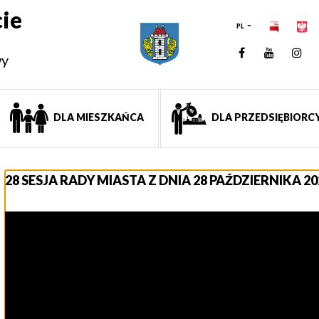
ie
PL
Facebook
YouTUb
Ins
wy
DLA MIESZKAŃCA
DLA PRZEDSIĘBIORC
28 SESJA RADY MIASTA Z DNIA 28 PAŹDZIERNIKA 20