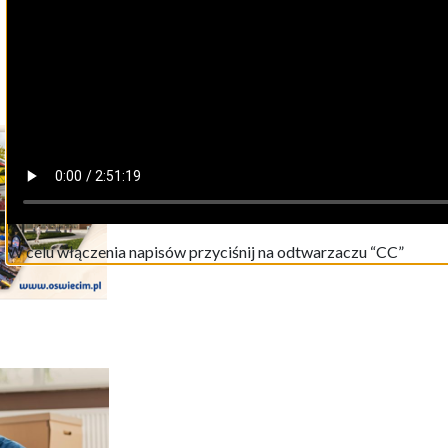
W celu włączenia napisów przyciśnij na odtwarzaczu “CC”