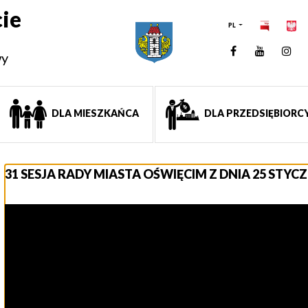
ie
PL
Facebook
YouTUb
Ins
wy
DLA MIESZKAŃCA
DLA PRZEDSIĘBIORC
31 SESJA RADY MIASTA OŚWIĘCIM Z DNIA 25 STYCZN