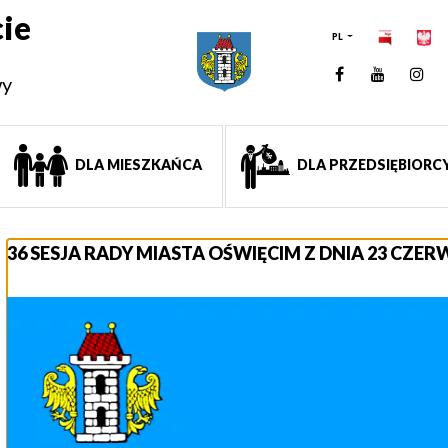
ie
PL
Facebook
YouTUb
Ins
wy
DLA MIESZKAŃCA
DLA PRZEDSIĘBIORC
36 SESJA RADY MIASTA OŚWIĘCIM Z DNIA 23 CZER