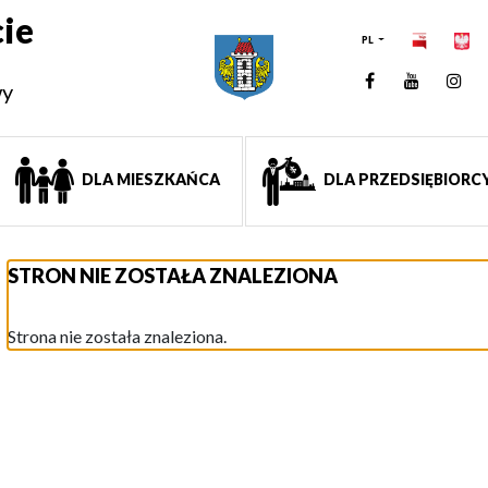
ie
PL
Facebook
YouTUb
Ins
wy
DLA MIESZKAŃCA
DLA PRZEDSIĘBIORC
STRON NIE ZOSTAŁA ZNALEZIONA
Strona nie została znaleziona.