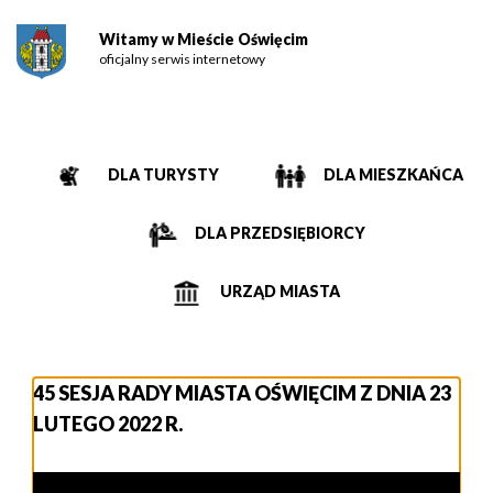
Witamy w Mieście Oświęcim
oficjalny serwis internetowy
DLA TURYSTY
DLA MIESZKAŃCA
DLA PRZEDSIĘBIORCY
URZĄD MIASTA
45 SESJA RADY MIASTA OŚWIĘCIM Z DNIA 23
LUTEGO 2022 R.